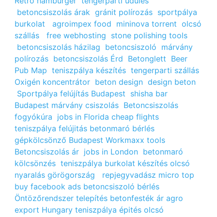
Retro hamburger
tengerparti üdülés
betoncsiszolás árak
gránit polírozás
sportpálya
burkolat
agroimpex food
mininova torrent
olcsó
szállás
free webhosting
stone polishing tools
betoncsiszolás házilag
betoncsiszoló
márvány
polírozás
betoncsiszolás Érd
Betonglett
Beer
Pub Map
teniszpálya készítés
tengerparti szállás
Oxigén koncentrátor
beton design
design beton
Sportpálya felújítás Budapest
shisha bar
Budapest
márvány csiszolás
Betoncsiszolás
fogyókúra
jobs in Florida
cheap flights
teniszpálya felújitás
betonmaró bérlés
gépkölcsönző Budapest
Workmaxx tools
Betoncsiszolás ár
jobs in London
betonmaró
kölcsönzés
teniszpálya burkolat készítés
olcsó
nyaralás görögország
repjegyvadász
micro top
buy facebook ads
betoncsiszoló bérlés
Öntözőrendszer telepítés
betonfesték ár
agro
export Hungary
teniszpálya épités
olcsó