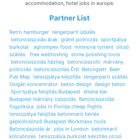
accommodation, hotel jobs in europe.
Partner List
Retro hamburger
tengerparti üdülés
betoncsiszolás árak
gránit polírozás
sportpálya
burkolat
agroimpex food
mininova torrent
olcsó
szállás
free webhosting
stone polishing tools
betoncsiszolás házilag
betoncsiszoló
márvány
polírozás
betoncsiszolás Érd
Betonglett
Beer
Pub Map
teniszpálya készítés
tengerparti szállás
Oxigén koncentrátor
beton design
design beton
Sportpálya felújítás Budapest
shisha bar
Budapest
márvány csiszolás
Betoncsiszolás
fogyókúra
jobs in Florida
cheap flights
teniszpálya felújitás
betonmaró bérlés
gépkölcsönző Budapest
Workmaxx tools
Betoncsiszolás ár
jobs in London
betonmaró
kölcsönzés
teniszpálya burkolat készítés
olcsó