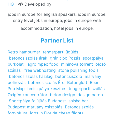
HQ
-
Developed by
jobs in europe for english speakers, jobs in europe.
entry level jobs in europe, jobs in europe with
accommodation, hotel jobs in europe.
Partner List
Retro hamburger
tengerparti üdülés
betoncsiszolás árak
gránit polírozás
sportpálya
burkolat
agroimpex food
mininova torrent
olcsó
szállás
free webhosting
stone polishing tools
betoncsiszolás házilag
betoncsiszoló
márvány
polírozás
betoncsiszolás Érd
Betonglett
Beer
Pub Map
teniszpálya készítés
tengerparti szállás
Oxigén koncentrátor
beton design
design beton
Sportpálya felújítás Budapest
shisha bar
Budapest
márvány csiszolás
Betoncsiszolás
fogyókúra
jobs in Florida
cheap flights