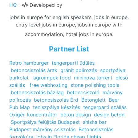
HQ
-
Developed by
jobs in europe for english speakers, jobs in europe.
entry level jobs in europe, jobs in europe with
accommodation, hotel jobs in europe.
Partner List
Retro hamburger
tengerparti üdülés
betoncsiszolás árak
gránit polírozás
sportpálya
burkolat
agroimpex food
mininova torrent
olcsó
szállás
free webhosting
stone polishing tools
betoncsiszolás házilag
betoncsiszoló
márvány
polírozás
betoncsiszolás Érd
Betonglett
Beer
Pub Map
teniszpálya készítés
tengerparti szállás
Oxigén koncentrátor
beton design
design beton
Sportpálya felújítás Budapest
shisha bar
Budapest
márvány csiszolás
Betoncsiszolás
fogyókúra
jobs in Florida
cheap flights