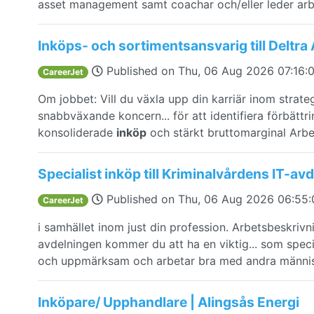
asset management samt coachar och/eller leder arbe
Inköps- och sortimentsansvarig till Deltra
Published on
Thu, 06 Aug 2026 07:16
CareerJet
Om jobbet: Vill du växla upp din karriär inom strate
snabbväxande koncern... för att identifiera förbättrin
konsoliderade
inköp
och stärkt bruttomarginal Arbet
Specialist inköp till Kriminalvårdens IT-av
Published on
Thu, 06 Aug 2026 06:55
CareerJet
i samhället inom just din profession. Arbetsbeskriv
avdelningen kommer du att ha en viktig... som spec
och uppmärksam och arbetar bra med andra människo
Inköpare/ Upphandlare | Alingsås Energi