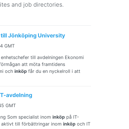
tes and job directories.
till Jönköping University
:14 GMT
enhetschefer till avdelningen Ekonomi
h förmågan att möta framtidens
mi och
inköp
får du en nyckelroll i att
 IT-avdelning
:45 GMT
ning Som specialist inom
inköp
på IT-
aktivt till förbättringar inom
inköp
och IT