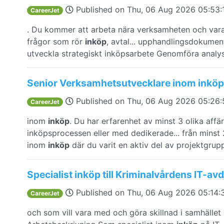
Published on
Thu, 06 Aug 2026 05:53
CareerJet
. Du kommer att arbeta nära verksamheten och vara 
frågor som rör
inköp
, avtal... upphandlingsdokumen
utveckla strategiskt inköpsarbete Genomföra analy
Senior Verksamhetsutvecklare inom inköp
Published on
Thu, 06 Aug 2026 05:26
CareerJet
inom
inköp
. Du har erfarenhet av minst 3 olika aff
inköpsprocessen eller med dedikerade... från minst
inom
inköp
där du varit en aktiv del av projektgrupp
Specialist inköp till Kriminalvårdens IT-av
Published on
Thu, 06 Aug 2026 05:14
CareerJet
och som vill vara med och göra skillnad i samhället 