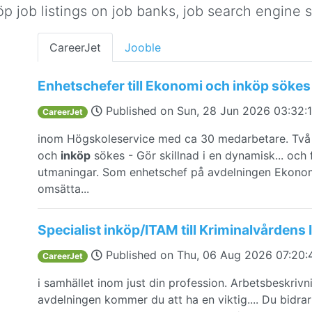
p job listings on job banks, job search engine si
CareerJet
Jooble
Enhetschefer till Ekonomi och inköp sökes 
Published on
Sun, 28 Jun 2026 03:32
CareerJet
inom Högskoleservice med ca 30 medarbetare. Två 
och
inköp
sökes - Gör skillnad i en dynamisk... oc
utmaningar. Som enhetschef på avdelningen Ekono
omsätta...
Specialist inköp/ITAM till Kriminalvårdens
Published on
Thu, 06 Aug 2026 07:20
CareerJet
i samhället inom just din profession. Arbetsbeskriv
avdelningen kommer du att ha en viktig.... Du bidrar 