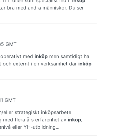
. Till rollen som specialist inom
inköp
tar bra med andra människor. Du ser
:35 GMT
a operativt med
inköp
men samtidigt ha
nt och externt i en verksamhet där
inköp
:11 GMT
h/eller strategiskt inköpsarbete
ng med flera års erfarenhet av
inköp
,
nivå eller YH-utbildning...