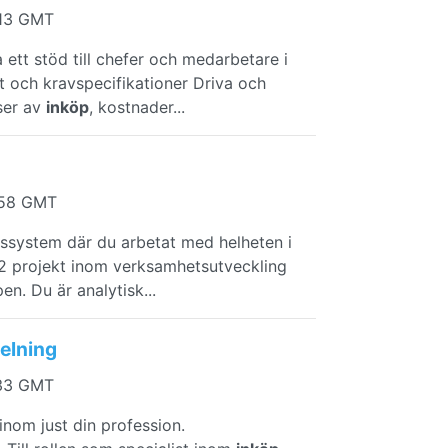
:13 GMT
ett stöd till chefer och medarbetare i
t och kravspecifikationer Driva och
ser av
inköp
, kostnader...
:58 GMT
ärssystem där du arbetat med helheten i
 2 projekt inom verksamhetsutveckling
en. Du är analytisk...
delning
:33 GMT
inom just din profession.