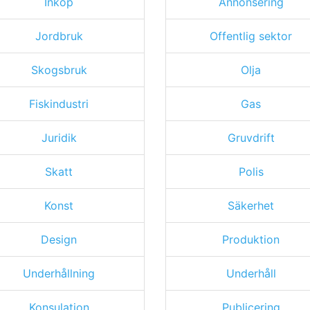
Inköp
Annonsering
Jordbruk
Offentlig sektor
Skogsbruk
Olja
Fiskindustri
Gas
Juridik
Gruvdrift
Skatt
Polis
Konst
Säkerhet
Design
Produktion
Underhållning
Underhåll
Konsulation
Publicering