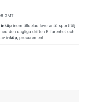
:08 GMT
t
inköp
inom tilldelad leverantörsportfölj
llt med den dagliga driften Erfarenhet och
t av
inköp
, procurement...