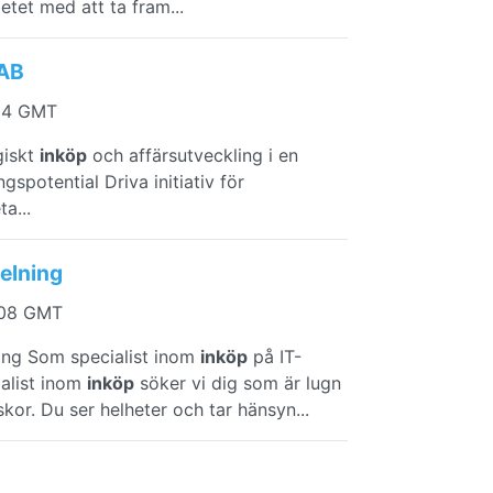
tet med att ta fram...
 AB
:04 GMT
giskt
inköp
och affärsutveckling i en
gspotential Driva initiativ för
a...
delning
:08 GMT
ning Som specialist inom
inköp
på IT-
ialist inom
inköp
söker vi dig som är lugn
r. Du ser helheter och tar hänsyn...