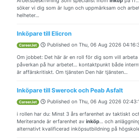
Arbetsbeskrivning Som specialist inom
inköp
på IT..
söker vi dig som är lugn och uppmärksam och arbe
helheter...
Inköpare till Elicron
Published on
Thu, 06 Aug 2026 04:16
CareerJet
Om jobbet: Det här är en roll för dig som vill arbet
påverkan på hur arbetet... kontaktpunkt både inter
är affärskritiskt. Om tjänsten Den här tjänsten...
Inköpare till Swerock och Peab Asfalt
Published on
Thu, 06 Aug 2026 02:43
CareerJet
i rollen har du: Minst 3 års erfarenhet av taktiskt oc
Meriterande är erfarenhet av
inköp
... och anläggni
alternativt kvalificerad inköpsutbildning på högskole