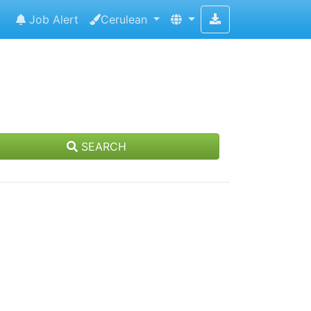
Job Alert
Cerulean
SEARCH