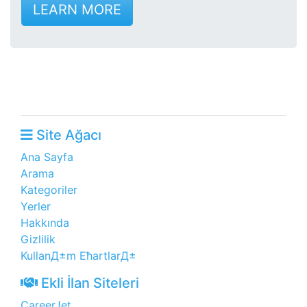
LEARN MORE
Site Ağacı
Ana Sayfa
Arama
Kategoriler
Yerler
Hakkında
Gizlilik
KullanД±m ЕћartlarД±
Ekli İlan Siteleri
CareerJet