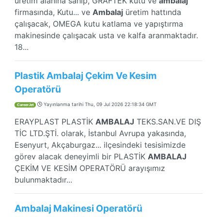
üretim alanına sahip, GRAFTEK kutu ve
ambalaj
firmasında, Kutu... ve
Ambalaj
üretim hattında
çalışacak, OMEGA kutu katlama ve yapıştırma
makinesinde çalışacak usta ve kalfa aranmaktadır.
18...
Plastik Ambalaj Çekim Ve Kesim
Operatörü
Yayınlanma tarihi
Thu, 09 Jul 2026 22:18:34 GMT
CareerJet
ERAYPLAST PLASTİK
AMBALAJ
TEKS.SAN.VE DIŞ
TİC LTD.ŞTİ. olarak, İstanbul Avrupa yakasında,
Esenyurt, Akçaburgaz... ilçesindeki tesisimizde
görev alacak deneyimli bir PLASTİK
AMBALAJ
ÇEKİM VE KESİM OPERATÖRÜ arayışımız
bulunmaktadır...
Ambalaj Makinesi Operatörü