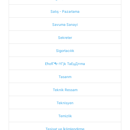
Satış - Pazarlama
Savuma Sanayi
Sekreter
Sigortacılık
ЕћofГ¶r-YГјk TaЕџД±ma
Tasarım
Teknik Ressam
Teknisyen
Temizlik
Tesisat ve İklimlendirme