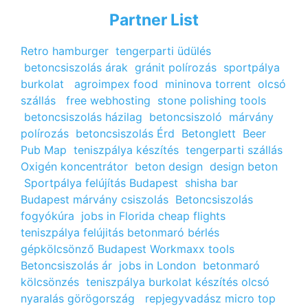
Partner List
Retro hamburger
tengerparti üdülés
betoncsiszolás árak
gránit polírozás
sportpálya
burkolat
agroimpex food
mininova torrent
olcsó
szállás
free webhosting
stone polishing tools
betoncsiszolás házilag
betoncsiszoló
márvány
polírozás
betoncsiszolás Érd
Betonglett
Beer
Pub Map
teniszpálya készítés
tengerparti szállás
Oxigén koncentrátor
beton design
design beton
Sportpálya felújítás Budapest
shisha bar
Budapest
márvány csiszolás
Betoncsiszolás
fogyókúra
jobs in Florida
cheap flights
teniszpálya felújitás
betonmaró bérlés
gépkölcsönző Budapest
Workmaxx tools
Betoncsiszolás ár
jobs in London
betonmaró
kölcsönzés
teniszpálya burkolat készítés
olcsó
nyaralás görögország
repjegyvadász
micro top