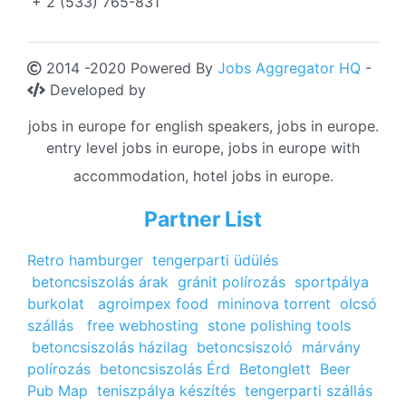
+ 2 (533) 765-831
2014 -2020 Powered By
Jobs Aggregator HQ
-
Developed by
jobs in europe for english speakers, jobs in europe.
entry level jobs in europe, jobs in europe with
accommodation, hotel jobs in europe.
Partner List
Retro hamburger
tengerparti üdülés
betoncsiszolás árak
gránit polírozás
sportpálya
burkolat
agroimpex food
mininova torrent
olcsó
szállás
free webhosting
stone polishing tools
betoncsiszolás házilag
betoncsiszoló
márvány
polírozás
betoncsiszolás Érd
Betonglett
Beer
Pub Map
teniszpálya készítés
tengerparti szállás