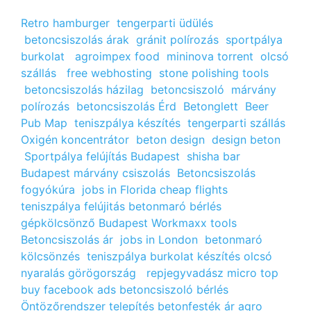
Retro hamburger
tengerparti üdülés
betoncsiszolás árak
gránit polírozás
sportpálya
burkolat
agroimpex food
mininova torrent
olcsó
szállás
free webhosting
stone polishing tools
betoncsiszolás házilag
betoncsiszoló
márvány
polírozás
betoncsiszolás Érd
Betonglett
Beer
Pub Map
teniszpálya készítés
tengerparti szállás
Oxigén koncentrátor
beton design
design beton
Sportpálya felújítás Budapest
shisha bar
Budapest
márvány csiszolás
Betoncsiszolás
fogyókúra
jobs in Florida
cheap flights
teniszpálya felújitás
betonmaró bérlés
gépkölcsönző Budapest
Workmaxx tools
Betoncsiszolás ár
jobs in London
betonmaró
kölcsönzés
teniszpálya burkolat készítés
olcsó
nyaralás görögország
repjegyvadász
micro top
buy facebook ads
betoncsiszoló bérlés
Öntözőrendszer telepítés
betonfesték ár
agro