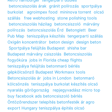
Retro hamburger
tengerparti üdülés
betoncsiszolás árak
gránit polírozás
sportpálya
burkolat
agroimpex food
mininova torrent
olcsó
szállás
free webhosting
stone polishing tools
betoncsiszolás házilag
betoncsiszoló
márvány
polírozás
betoncsiszolás Érd
Betonglett
Beer
Pub Map
teniszpálya készítés
tengerparti szállás
Oxigén koncentrátor
beton design
design beton
Sportpálya felújítás Budapest
shisha bar
Budapest
márvány csiszolás
Betoncsiszolás
fogyókúra
jobs in Florida
cheap flights
teniszpálya felújitás
betonmaró bérlés
gépkölcsönző Budapest
Workmaxx tools
Betoncsiszolás ár
jobs in London
betonmaró
kölcsönzés
teniszpálya burkolat készítés
olcsó
nyaralás görögország
repjegyvadász
micro top
buy facebook ads
betoncsiszoló bérlés
Öntözőrendszer telepítés
betonfesték ár
agro
export Hungary
teniszpálya épités
olcsó