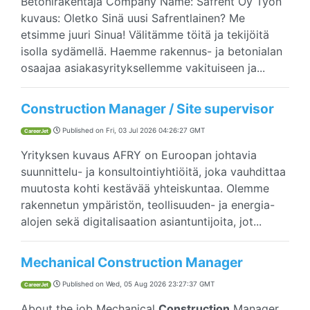
Betonirakentaja Company Name: Safrent Oy Työn
kuvaus: Oletko Sinä uusi Safrentlainen? Me
etsimme juuri Sinua! Välitämme töitä ja tekijöitä
isolla sydämellä. Haemme rakennus- ja betonialan
osaajaa asiakasyrityksellemme vakituiseen ja...
Construction Manager / Site supervisor
Published on
Fri, 03 Jul 2026 04:26:27 GMT
CareerJet
Yrityksen kuvaus AFRY on Euroopan johtavia
suunnittelu- ja konsultointiyhtiöitä, joka vauhdittaa
muutosta kohti kestävää yhteiskuntaa. Olemme
rakennetun ympäristön, teollisuuden- ja energia-
alojen sekä digitalisaation asiantuntijoita, jot...
Mechanical Construction Manager
Published on
Wed, 05 Aug 2026 23:27:37 GMT
CareerJet
About the job Mechanical
Construction
Manager