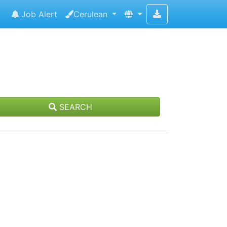
Job Alert
Cerulean
SEARCH