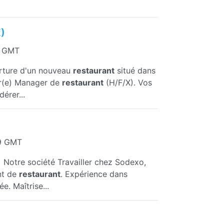
X)
1 GMT
erture d'un nouveau
restaurant
situé dans
ur(e) Manager de
restaurant
(H/F/X). Vos
érer...
29 GMT
 Notre société Travailler chez Sodexo,
nt de
restaurant
. Expérience dans
e. Maîtrise...