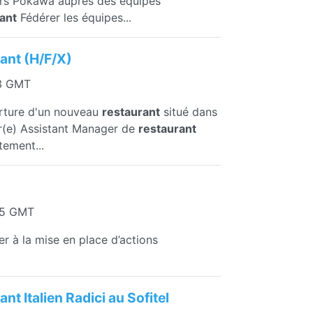
eurs Pokawa auprès des équipes
ant
Fédérer les équipes...
ant (H/F/X)
13 GMT
erture d'un nouveau
restaurant
situé dans
ur(e) Assistant Manager de
restaurant
tement...
25 GMT
er à la mise en place d’actions
ant Italien Radici au Sofitel