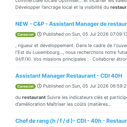
commerciale locale Optimiser... et incarner les val
Développer l’ancrage local et la visibilité du
restaur
NEW - C&P - Assistant Manager de restaur
Published on
Sun, 05 Jul 2026 07:09:
CareerJet
, rigueur et développement. Dans le cadre de l'ouv
l'Est du Luxembourg..., nous recherchons notre fut
(H/F/X). Vos missions principales : · Collaborer étroi
Assistant Manager Restaurant - CDI 40H
Published on
Sun, 05 Jul 2026 06:59:
CareerJet
du
restaurant
Suivre les indicateurs clés et particip
d’amélioration Maîtriser les coûts (matières...
Chef de rang (h / f / d )- CDI - 40h - Restaur