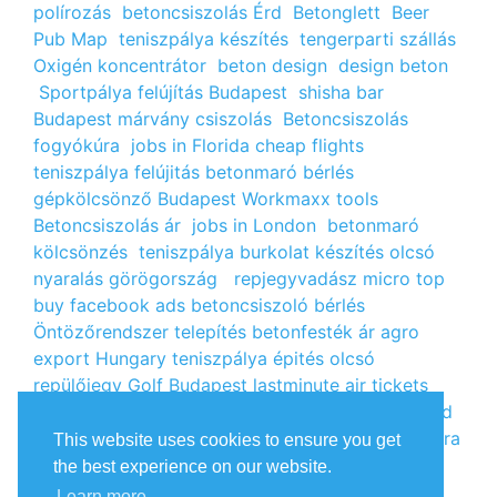
polírozás
betoncsiszolás Érd
Betonglett
Beer
Pub Map
teniszpálya készítés
tengerparti szállás
Oxigén koncentrátor
beton design
design beton
Sportpálya felújítás Budapest
shisha bar
Budapest
márvány csiszolás
Betoncsiszolás
fogyókúra
jobs in Florida
cheap flights
teniszpálya felújitás
betonmaró bérlés
gépkölcsönző Budapest
Workmaxx tools
Betoncsiszolás ár
jobs in London
betonmaró
kölcsönzés
teniszpálya burkolat készítés
olcsó
nyaralás görögország
repjegyvadász
micro top
buy facebook ads
betoncsiszoló bérlés
Öntözőrendszer telepítés
betonfesték ár
agro
export Hungary
teniszpálya épités
olcsó
repülőjegy
Golf Budapest
lastminute air tickets
cheap flight tickets
segély igénylés
kalcium klorid
ár
árlista
Állás Budapest
kinai webshop
fogyókúra
This website uses cookies to ensure you get
receptek
Budget Golf Holiday
tengerparti
the best experience on our website.
nyaralás 2022
vendéglátós állások
fogyókúra
Learn more