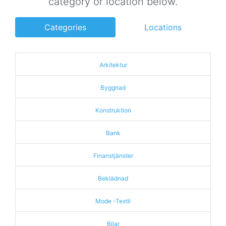
category or location below.
Categories
Locations
Arkitektur
Byggnad
Konstruktion
Bank
Finanstjänster
Beklädnad
Mode -Textil
Bilar